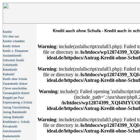
Kredit auch ohne Schufa - Kredit auch in sch
Kredite
Wir über uns
Kredite schufafrei
Warning
: include(zufallscript/zufall3.php): Failed
Kredit diskret
Kredit o. Ehepartner
file or directory in
/is/htdocs/wp12874399_XQ
Auslandskredit
ideal.de/httpdocs/Antrag-Kredit-ohne-Schu
Schweizer Kredit
Sofortkredit
Warning
: include(zufallscript/zufall3.php): Failed
Ratenkredit
file or directory in
/is/htdocs/wp12874399_XQ
Barkredit
Kredit ohne Schufa
ideal.de/httpdocs/Antrag-Kredit-ohne-Schu
Zusatzkredit diskret
Clever umschulden
Warning
: include(): Failed opening 'zufallscript/zu
Giroausgleich diskret
(include_path='.:/usr/share/php8.2
Bargeld per Post
/is/htdocs/wp12874399_XQI4MYUOI6
Expressantrag o.Schufa
Antrag Umschuldung
ideal.de/httpdocs/Antrag-Kredit-ohne-Schu
Antrag Ratenkredit
Antrag Barkredit
Warning
: include(zufallscript/zufall3.php): Failed
Kreditkarte o. Schufa
file or directory in
/is/htdocs/wp12874399_XQ
Privatkredit
ideal.de/httpdocs/Antrag-Kredit-ohne-Schu
Gerichtsurteile
Bankenurteile