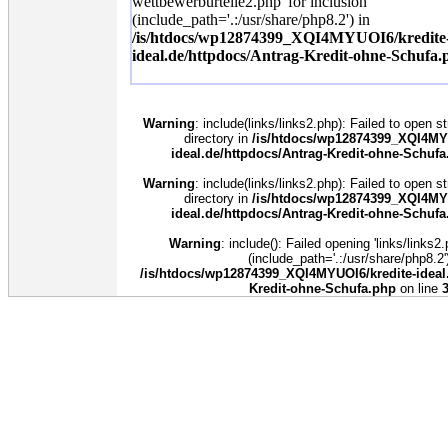
wettbewerburteile2.php' for inclusion
(include_path='.:/usr/share/php8.2') in
/is/htdocs/wp12874399_XQI4MYUOI6/kredite
ideal.de/httpdocs/Antrag-Kredit-ohne-Schufa.
Warning
: include(links/links2.php): Failed to open s
directory in
/is/htdocs/wp12874399_XQI4MYU
ideal.de/httpdocs/Antrag-Kredit-ohne-Schufa
Warning
: include(links/links2.php): Failed to open s
directory in
/is/htdocs/wp12874399_XQI4MYU
ideal.de/httpdocs/Antrag-Kredit-ohne-Schufa
Warning
: include(): Failed opening 'links/links2.
(include_path='.:/usr/share/php8.2')
/is/htdocs/wp12874399_XQI4MYUOI6/kredite-ideal.
Kredit-ohne-Schufa.php
on line