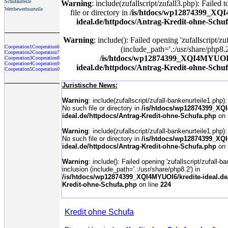
Schufaurteile
Warning
: include(zufallscript/zufall3.php): Failed
Wettbewerbsurteile
file or directory in
/is/htdocs/wp12874399_XQ
ideal.de/httpdocs/Antrag-Kredit-ohne-Schu
Warning
: include(): Failed opening 'zufallscript/zu
Cooperation1
Cooperation6
(include_path='.:/usr/share/php8.2
Cooperation2
Cooperation7
/is/htdocs/wp12874399_XQI4MYUOI6
Cooperation3
Cooperation8
Cooperation4
Cooperation9
ideal.de/httpdocs/Antrag-Kredit-ohne-Schu
Cooperation5
Cooperation0
Juristische News:
Warning
: include(zufallscript/zufall-bankenurteile1.php)
No such file or directory in
/is/htdocs/wp12874399_XQI
ideal.de/httpdocs/Antrag-Kredit-ohne-Schufa.php
on 
Warning
: include(zufallscript/zufall-bankenurteile1.php)
No such file or directory in
/is/htdocs/wp12874399_XQI
ideal.de/httpdocs/Antrag-Kredit-ohne-Schufa.php
on 
Warning
: include(): Failed opening 'zufallscript/zufall-ba
inclusion (include_path='.:/usr/share/php8.2') in
/is/htdocs/wp12874399_XQI4MYUOI6/kredite-ideal.de
Kredit-ohne-Schufa.php
on line
224
Kredit ohne Schufa