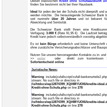
Diesen klassischen
Kredit
ohne Schufaauskunft un
finden Sie bestimmt nicht bei Ihrer Hausbank.
Ideal
für jeden der bei der Schufa nicht überprüft und 
werden möchte. Die herauslegende Schweizer Bank be
seit nunmehr
über 20 Jahren
und ist bekannt fü
Abwicklung und Seriösität.
Die Schweizer Bank stellt Ihnen eine Kreditsu
Verfügung:
3.000
€
(Rate 91,95 €) . Die Laufzeit beträ
Kredit kann jedoch selbstverständlich vorzeitig abgelös
Es ist
kein Bürge
erforderlich und keine Unterschrift
ohne zusätzliche Versicherungsabschlüsse und Bauspa
Nutzen Sie unsere hervorragenden Kontakte zu in- und
>>
weiter
oder direkt zum kostenlosen 
Sofortentscheid online
Juristische News:
Warning
: include(zufallscript/zufall-bankenurteile2.php
stream: No such file or directory in
/is/htdocs/wp12874399_XQI4MYUOI6/kredite-ideal.d
Kredit-ohne-Schufa.php
on line
278
Warning
: include(zufallscript/zufall-bankenurteile2.php
stream: No such file or directory in
/is/htdocs/wp12874399_XQI4MYUOI6/kredite-ideal.d
Kredit-ohne-Schufa.php
on line
278