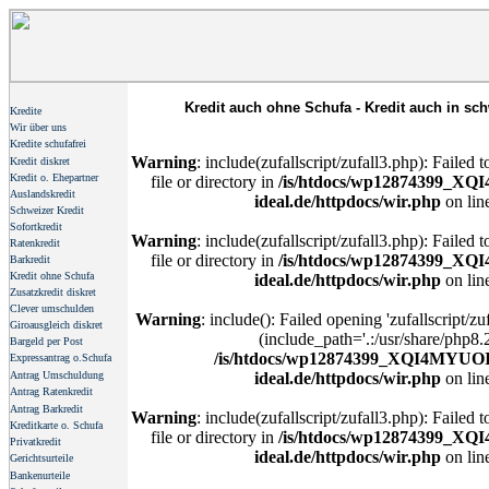
Kredit auch ohne Schufa - Kredit auch in sch
Kredite
Wir über uns
Kredite schufafrei
Warning
: include(zufallscript/zufall3.php): Failed
Kredit diskret
Kredit o. Ehepartner
file or directory in
/is/htdocs/wp12874399_XQ
Auslandskredit
ideal.de/httpdocs/wir.php
on lin
Schweizer Kredit
Sofortkredit
Warning
: include(zufallscript/zufall3.php): Failed
Ratenkredit
file or directory in
/is/htdocs/wp12874399_XQ
Barkredit
Kredit ohne Schufa
ideal.de/httpdocs/wir.php
on lin
Zusatzkredit diskret
Clever umschulden
Warning
: include(): Failed opening 'zufallscript/zu
Giroausgleich diskret
(include_path='.:/usr/share/php8.2
Bargeld per Post
/is/htdocs/wp12874399_XQI4MYUOI6
Expressantrag o.Schufa
Antrag Umschuldung
ideal.de/httpdocs/wir.php
on lin
Antrag Ratenkredit
Antrag Barkredit
Warning
: include(zufallscript/zufall3.php): Failed
Kreditkarte o. Schufa
file or directory in
/is/htdocs/wp12874399_XQ
Privatkredit
ideal.de/httpdocs/wir.php
on lin
Gerichtsurteile
Bankenurteile