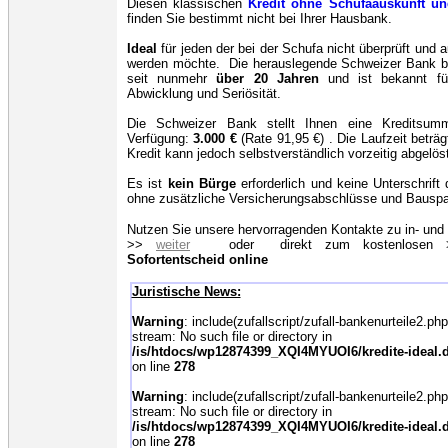
Diesen klassischen
Kredit
ohne Schufaauskunft un
finden Sie bestimmt nicht bei Ihrer Hausbank.
Ideal
für jeden der bei der Schufa nicht überprüft und 
werden möchte. Die herauslegende Schweizer Bank be
seit nunmehr
über 20 Jahren
und ist bekannt fü
Abwicklung und Seriösität.
Die Schweizer Bank stellt Ihnen eine Kreditsu
Verfügung:
3.000
€
(Rate 91,95 €) . Die Laufzeit beträ
Kredit kann jedoch selbstverständlich vorzeitig abgelös
Es ist
kein Bürge
erforderlich und keine Unterschrift
ohne zusätzliche Versicherungsabschlüsse und Bauspa
Nutzen Sie unsere hervorragenden Kontakte zu in- und
>>
weiter
oder direkt zum kostenlosen 
Sofortentscheid online
Juristische News:
Warning
: include(zufallscript/zufall-bankenurteile2.php
stream: No such file or directory in
/is/htdocs/wp12874399_XQI4MYUOI6/kredite-ideal.d
on line
278
Warning
: include(zufallscript/zufall-bankenurteile2.php
stream: No such file or directory in
/is/htdocs/wp12874399_XQI4MYUOI6/kredite-ideal.d
on line
278