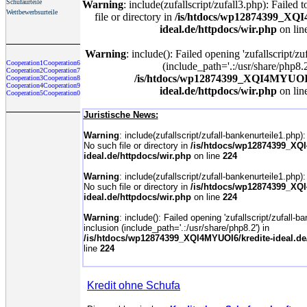
Schufaurteile
Warning
: include(zufallscript/zufall3.php): Failed
Wettbewerbsurteile
file or directory in
/is/htdocs/wp12874399_XQ
ideal.de/httpdocs/wir.php
on lin
Warning
: include(): Failed opening 'zufallscript/zu
Cooperation1
Cooperation6
(include_path='.:/usr/share/php8.2
Cooperation2
Cooperation7
/is/htdocs/wp12874399_XQI4MYUOI6
Cooperation3
Cooperation8
Cooperation4
Cooperation9
ideal.de/httpdocs/wir.php
on lin
Cooperation5
Cooperation0
Juristische News:
Warning
: include(zufallscript/zufall-bankenurteile1.php)
No such file or directory in
/is/htdocs/wp12874399_XQI
ideal.de/httpdocs/wir.php
on line
224
Warning
: include(zufallscript/zufall-bankenurteile1.php)
No such file or directory in
/is/htdocs/wp12874399_XQI
ideal.de/httpdocs/wir.php
on line
224
Warning
: include(): Failed opening 'zufallscript/zufall-ba
inclusion (include_path='.:/usr/share/php8.2') in
/is/htdocs/wp12874399_XQI4MYUOI6/kredite-ideal.de
line
224
Kredit ohne Schufa